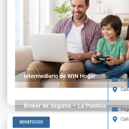
Intermediario de WIN Hogar
Pag
Call
Broker de Seguros – La Positiva
Pag
Call
BENEFICIOS