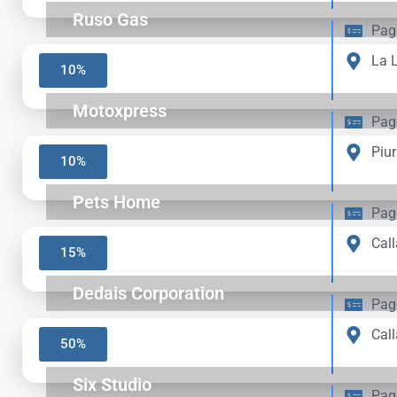
Ruso Gas
Pag
La L
10%
Motoxpress
Pag
Piu
10%
Pets Home
Pag
Call
15%
Dedais Corporation
Pag
Call
50%
Six Studio
Pag