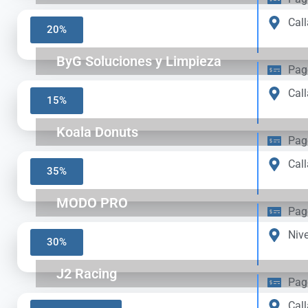
Call
20%
ByG Soluciones y Limpieza
Pag
Call
15%
Koala Donuts
Pag
Call
35%
MODO PRO
Pag
Nive
30%
J2 Racing
Pag
Call