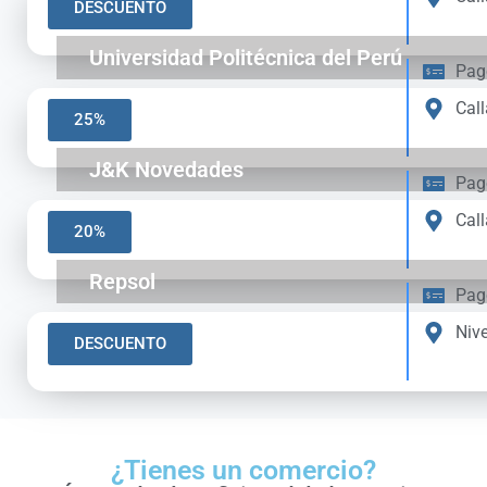
DESCUENTO
Universidad Politécnica del Perú
Pag
Call
25%
J&K Novedades
Pag
Call
20%
Repsol
Pag
Nive
DESCUENTO
¿Tienes un comercio?