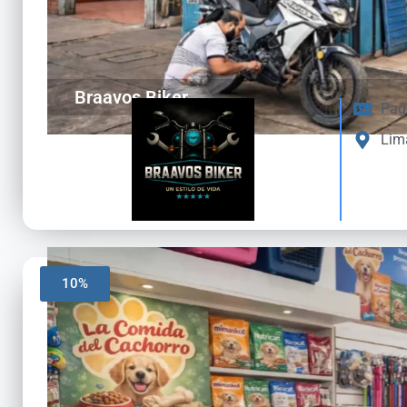
Braavos Biker
Pag
Lim
10%