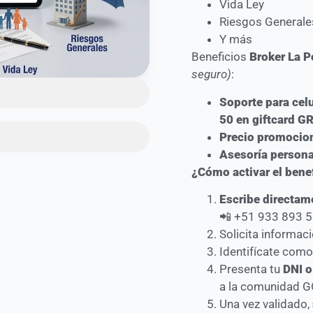
Vida Ley
Riesgos Generale
Y más
Beneficios
Broker La P
seguro)
:
Soporte para cel
50 en giftcard G
Precio promocion
Asesoría personal
¿Cómo activar el bene
Escribe directame
📲 +51 933 893 
Solicita informac
Identifícate com
Presenta tu
DNI o
a la comunidad G
Una vez validado,