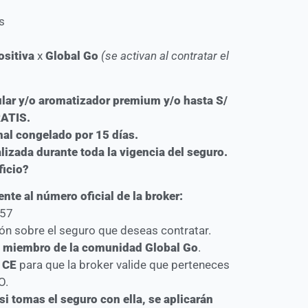
s
ositiva
x
Global Go
(se activan al contratar el
ular y/o aromatizador premium y/o hasta S/
RATIS.
al congelado por 15 días.
izada durante toda la vigencia del seguro.
ficio?
nte al número oficial de la broker:
557
ión sobre el seguro que deseas contratar.
o
miembro de la comunidad Global Go
.
 CE
para que la broker valide que perteneces
O.
si tomas el seguro con ella, se aplicarán